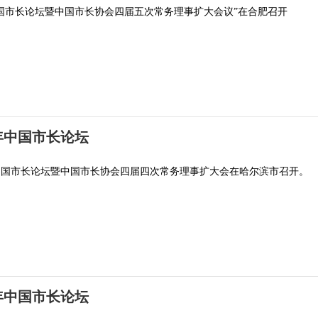
1中国市长论坛暨中国市长协会四届五次常务理事扩大会议”在合肥召开
0年中国市长论坛
年中国市长论坛暨中国市长协会四届四次常务理事扩大会在哈尔滨市召开。
9年中国市长论坛