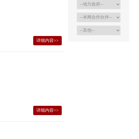
详细内容>>
详细内容>>