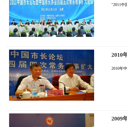
“201
201
2010
200