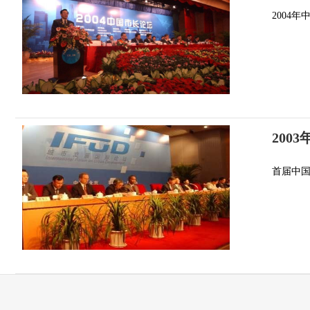
2004
200
首届中国