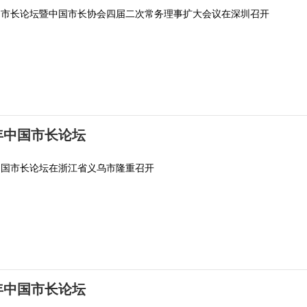
中国市长论坛暨中国市长协会四届二次常务理事扩大会议在深圳召开
5年中国市长论坛
年中国市长论坛在浙江省义乌市隆重召开
4年中国市长论坛