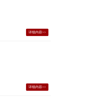
详细内容>>
详细内容>>