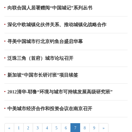
向联合国人居署赠阅“中国城记”系列丛书
深化中欧城镇化伙伴关系、推动城镇化战略合作
寻美中国城市行北京钓鱼台盛启华幕
泛珠三角（首府）城市论坛召开
新加坡“中国市长研讨班”项目续签
2012清华-耶鲁“环境与城市可持续发展高级研究班”
中美城市经济合作和投资会议在南京召开
«
1
2
3
4
5
6
7
8
9
»