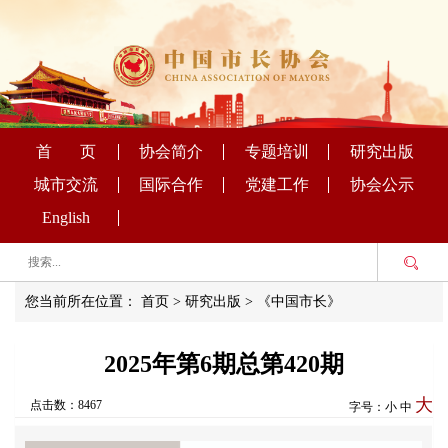
首 页
协会简介
专题培训
研究出版
城市交流
国际合作
党建工作
协会公示
English
您当前所在位置：
首页
>
研究出版
>
《中国市长》
2025年第6期总第420期
大
点击数：8467
字号：
小
中